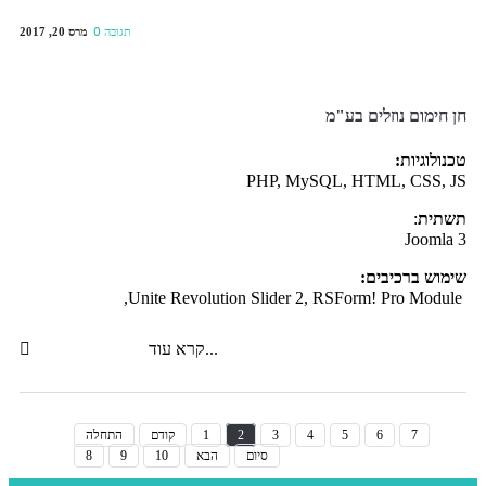
מרס 20, 2017
0 תגובה
חן חימום נוזלים בע"מ
טכנולוגיות:
PHP, MySQL, HTML, CSS, JS
תשתית
:
Joomla 3
שימוש ברכיבים:
Unite Revolution Slider 2, RSForm! Pro Module,
קרא עוד...
7
6
5
4
3
2
1
קודם
התחלה
סיום
הבא
10
9
8