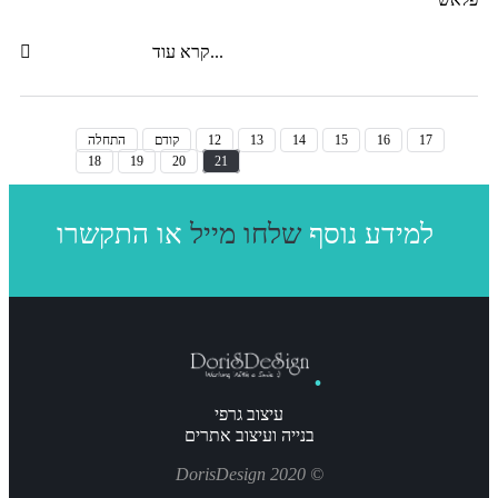
קרא עוד...
17
16
15
14
13
12
קודם
התחלה
18
19
20
21
או התקשרו
למידע נוסף
שלחו מייל
עיצוב גרפי
בנייה ועיצוב אתרים
© 2020 DorisDesign