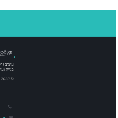
עיצוב גרפ
בנייה וע
© 2020 DorisDesign