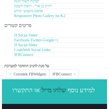
ישיבת האור הגנוז
לירון בן ארי - רואת חשבון
אחסון מקצועי קדוש
Responsive Photo Gallery for K2
פריטים קשורים
JJ Social Slider
Facebook-Twitter-Google+1
JJ Social Slider
CoalaWeb Social Links
JFBConnect
על מנת להגיב התחבר למערכת
Cerontek FBWidgets
JFBConnect
או התקשרו
למידע נוסף
שלחו מייל