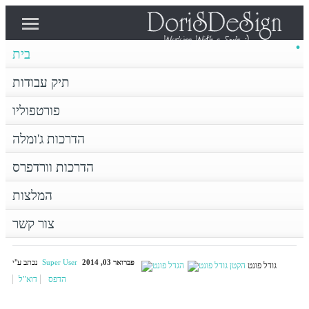
בית
פורטפוליו
תיק עבודות
בית
תיק עבודות
פורטפוליו
הדרכות וורדפרס
הדרכות ג'ומלה
הדרכות ג'ומלה
צור קשר
המלצות
הדרכות וורדפרס
דף הבית
המלצות
FACEBOOK COMMENTS MASTER FOR
JOOMLA
צור קשר
פברואר 03, 2014
Super User
נכתב ע"י
גודל פונט
הדפס
דוא"ל