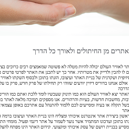
אתרים מן החיתולים ולאורך כל הדרך
 לאוויר העולם יכולה להיות מטלה לא פשוטה שמאמצים רבים כרוכים בצידה
ים לו להבין ולדייק את מטרותיו. אחר כך יש לתכנן את האתר לפרטי פרטים
זיפית ושקדנית של בניית האתר ועיצובו, הזנתו בתוכן ולבסוף השקתו לאווי
ולם אנחנו בדוריס דיזיין יודעים שזוהי רק תחילתו של פרק חדש, פרק בו 
הדרכה
תר יצא לאוויר העולם הוא כמו תינוק שעכשיו לומד ללכת ואתם כמו הורים
ות, מחשבות חדשות, בעיות והרהורים. אנו מספקים תמיכה מלאה לאתר בכל
ל תקלה או בעיה ומסייעים לכם ללמוד להתנהל עם אתרכם באופן עצמאי.
אתר
שון ביצירת אתר אינטרנט איכותי ומצליח הינו בניית האתר ועיצובו ברמה
נתו בתוכן ועדכונו המתמיד אשר נועד לשמור על אתר דינמי ופעיל. מומחי התו
מסייע בבניית רושם של עסק איכותי ומקצועי. קידום האתר הינו מפתח להצלח